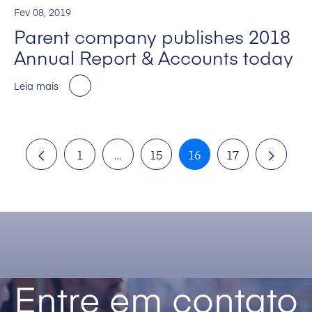
Fev 08, 2019
Parent company publishes 2018
Annual Report & Accounts today
Leia mais
1
…
15
16
17
Entre em contato