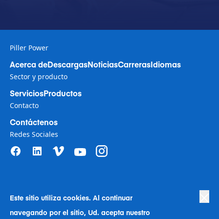
Piller Power
Acerca de
Descargas
Noticias
Carreras
Idiomas
Sector y producto
Servicios
Productos
Contacto
Contáctenos
Redes Sociales
Este sitio utiliza cookies. Al continuar
Política de privacidad
|
Terms of Use
|
navegando por el sitio, Ud. acepta nuestro
Política de derechos humanos en la empresa
|