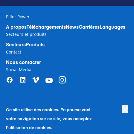
Piller Power
A propos
Téléchargements
News
Carrières
Languages
Secteurs et produits
Secteurs
Produits
Contact
Nous contacter
Social Media
Ce site utilise des cookies. En poursuivant
Privacy Policy
|
Terms of Use
|
votre navigation sur ce site, vous acceptez
Human Rights in Business Policy
|
Cookie Preferences
|
Anti-Slavery
|
Code of Conduct
|
Human Rights Company Statement
l’utilisation de cookies.