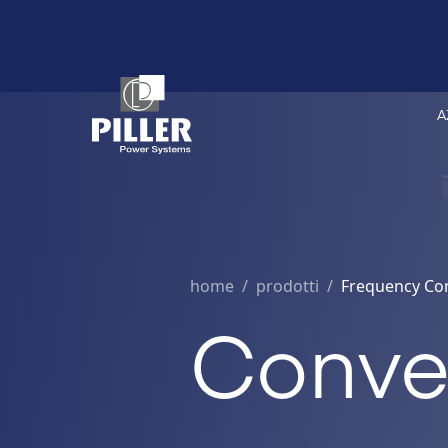
A
home
/
prodotti /
Frequency Co
Conver