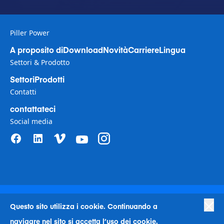
Piller Power
A proposito di
Download
Novità
Carriere
Lingua
Settori & Prodotto
Settori
Prodotti
Contatti
contattateci
Social media
Privacy Policy
|
Terms of Use
|
Politica sui diritti umani nelle aziende
|
Preferenze sui cookie
|
Questo sito utilizza i cookie. Continuando a
Antischiavismo
|
Codice condotta
|
Human Rights Company Statement
navigare nel sito si accetta l’uso dei cookie.