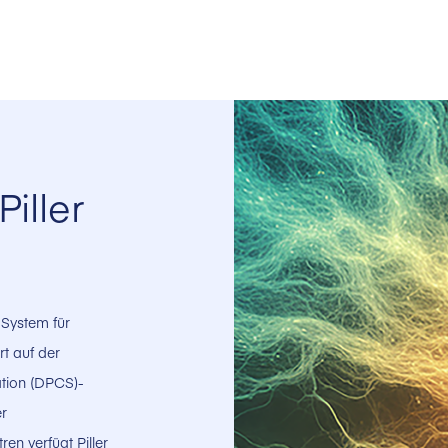
iller
-System für
t auf der
tion (DPCS)-
er
en verfügt Piller