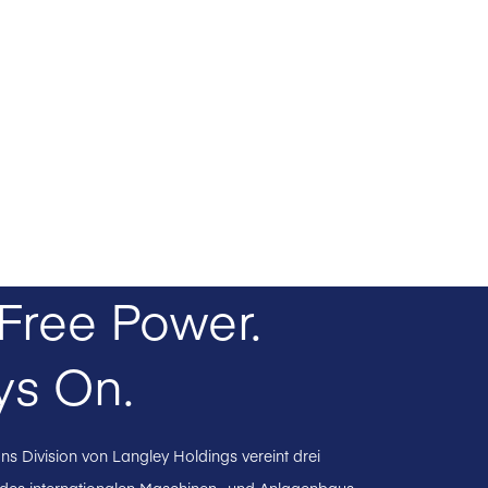
Free Power.
ys On.
ns Division von Langley Holdings vereint drei