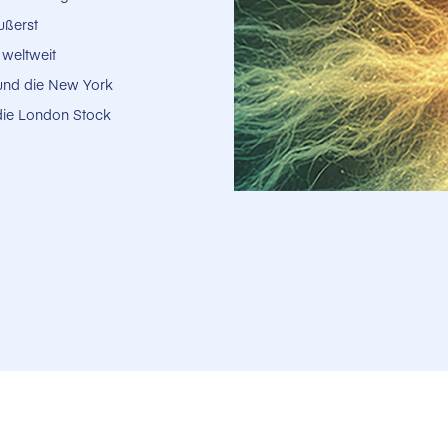
ußerst
 weltweit
e und die New York
die London Stock