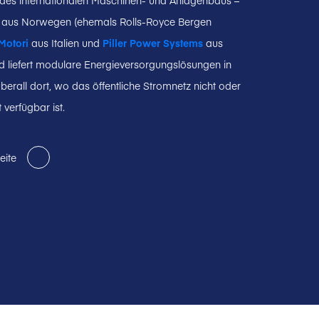
es internationalen Maschinen- und Anlagenbaus –
aus Norwegen (ehemals Rolls-Royce Bergen
 Motori
aus Italien und
Piller Power Systems
aus
d liefert modulare Energieversorgungslösungen in
überall dort, wo das öffentliche Stromnetz nicht oder
 verfügbar ist.
eite