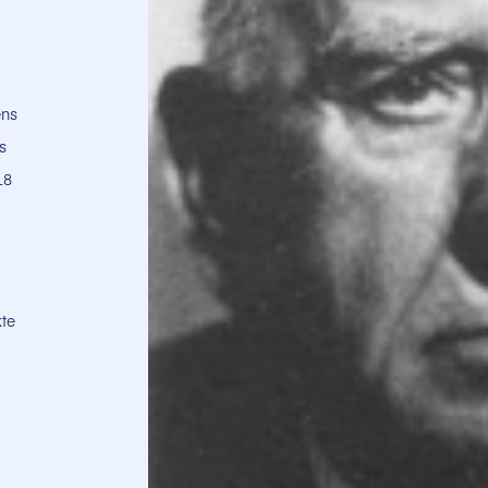
ens
s
18
kte