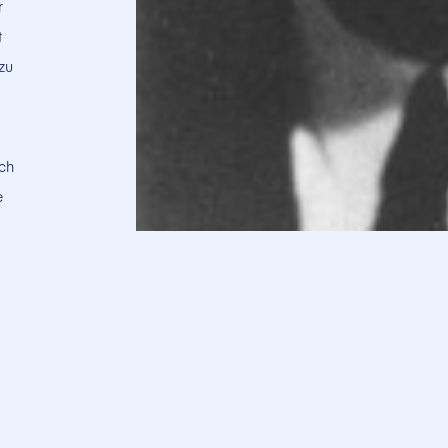
r
t
zu
ich
e