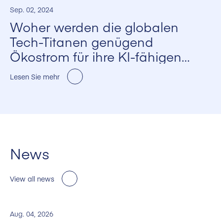
Sep. 02, 2024
Woher werden die globalen
Tech-Titanen genügend
Ökostrom für ihre KI-fähigen
Hyperscale-Rechenzentren
Lesen Sie mehr
nehmen?
News
View all news
Aug. 04, 2026