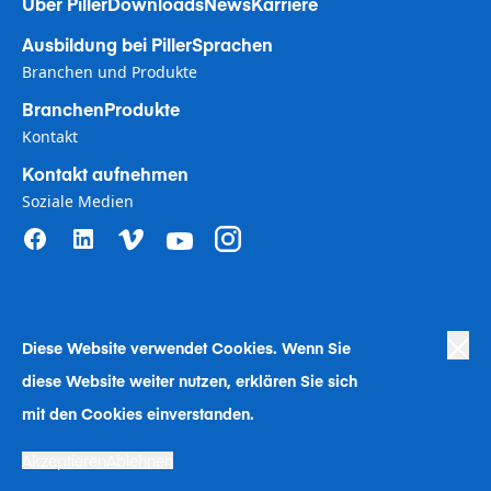
Über Piller
Downloads
News
Karriere
Ausbildung bei Piller
Sprachen
Branchen und Produkte
Branchen
Produkte
Kontakt
Kontakt aufnehmen
Soziale Medien
Diese Website verwendet Coo
kies. Wenn Sie
Privacy Policy
|
Terms of Use
|
diese Website weiter nutzen, erklären Sie sich
Human Rights in Business Policy
|
Cookie Richtlinen
|
Bekämpfung der Sklaverei
|
Verhaltenskodex
|
Human Rights Company Statement
|
Impressum
mit den Cookies einverstanden.
A Langley Holdings Company © Langley Holdings plc 2023 | All Rights
Akzeptieren
Ablehnen
Reserved