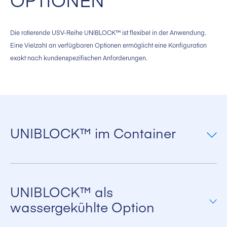
Die rotierende USV-Reihe UNIBLOCK™ ist flexibel in der Anwendung.
Eine Vielzahl an verfügbaren Optionen ermöglicht eine Konfiguration
exakt nach kundenspezifischen Anforderungen.
UNIBLOCK™ im Container
Der UNIBLOCK™ ist auch als hochleistungsfähige und wirtschaftliche
Containereinheit verfügbar. Alle für den Betrieb notwendigen
Komponenten sind integriert und das System ist nach der Kopplung an
UNIBLOCK™ als
das AC-Versorgungssystem sofort betriebsbereit. Dadurch entfallen
wassergekühlte Option
sowohl der Planungsaufwand als auch die Kosten für die
Implementierung in die Gebäudestruktur.