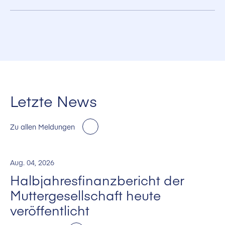
Die integrierte Kühleinheit sorgt für eine interne Klimatisierung. Die USV
kann in kleinen Räumen, in rauen Umgebungen und selbst bei starker
Staub- oder Aerosolbildung betrieben werden. Jedes wassergekühlte
UNIBLOCK™ USV-System kann mit einem eigenen Nennkühler
ausgestattet werden. Dadurch sind keine teuren Klimatisierungs- oder
Belüftungsmaßnahmen erforderlich, wenn Kaltwasser verfügbar ist.
Letzte News
Zu allen Meldungen
Aug. 04, 2026
Halbjahresfinanzbericht der
Muttergesellschaft heute
veröffentlicht