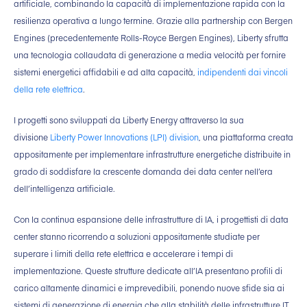
artificiale, combinando la capacità di implementazione rapida con la
resilienza operativa a lungo termine. Grazie alla partnership con Bergen
Engines (precedentemente Rolls-Royce Bergen Engines), Liberty sfrutta
una tecnologia collaudata di generazione a media velocità per fornire
sistemi energetici affidabili e ad alta capacità,
indipendenti dai vincoli
della rete elettrica
.
I progetti sono sviluppati da Liberty Energy attraverso la sua
divisione
Liberty Power Innovations (LPI) division
, una piattaforma creata
appositamente per implementare infrastrutture energetiche distribuite in
grado di soddisfare la crescente domanda dei data center nell’era
dell’intelligenza artificiale.
Con la continua espansione delle infrastrutture di IA, i progettisti di data
center stanno ricorrendo a soluzioni appositamente studiate per
superare i limiti della rete elettrica e accelerare i tempi di
implementazione. Queste strutture dedicate all’IA presentano profili di
carico altamente dinamici e imprevedibili, ponendo nuove sfide sia ai
sistemi di generazione di energia che alla stabilità delle infrastrutture IT