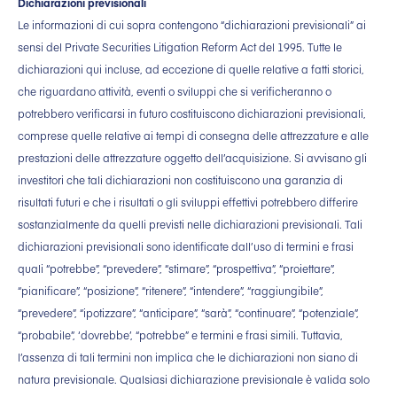
Dichiarazioni previsionali
Le informazioni di cui sopra contengono “dichiarazioni previsionali” ai
sensi del Private Securities Litigation Reform Act del 1995. Tutte le
dichiarazioni qui incluse, ad eccezione di quelle relative a fatti storici,
che riguardano attività, eventi o sviluppi che si verificheranno o
potrebbero verificarsi in futuro costituiscono dichiarazioni previsionali,
comprese quelle relative ai tempi di consegna delle attrezzature e alle
prestazioni delle attrezzature oggetto dell’acquisizione. Si avvisano gli
investitori che tali dichiarazioni non costituiscono una garanzia di
risultati futuri e che i risultati o gli sviluppi effettivi potrebbero differire
sostanzialmente da quelli previsti nelle dichiarazioni previsionali. Tali
dichiarazioni previsionali sono identificate dall’uso di termini e frasi
quali “potrebbe”, “prevedere”, “stimare”, “prospettiva”, “proiettare”,
“pianificare”, “posizione”, “ritenere”, “intendere”, “raggiungibile”,
“prevedere”, “ipotizzare”, “anticipare”, “sarà”, “continuare”, “potenziale”,
“probabile”, ‘dovrebbe’, “potrebbe” e termini e frasi simili. Tuttavia,
l’assenza di tali termini non implica che le dichiarazioni non siano di
natura previsionale. Qualsiasi dichiarazione previsionale è valida solo