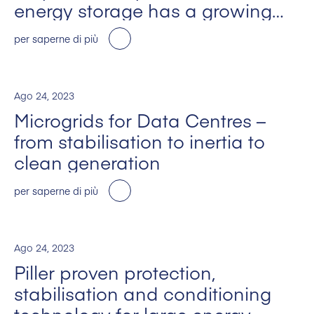
energy storage has a growing
part to play on the journey to net
per saperne di più
zero
Ago 24, 2023
Microgrids for Data Centres –
from stabilisation to inertia to
clean generation
per saperne di più
Ago 24, 2023
Piller proven protection,
stabilisation and conditioning