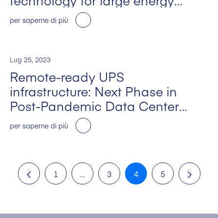
technology for large energy
intensive industries
per saperne di più
Lug 25, 2023
Remote-ready UPS
infrastructure: Next Phase in
Post-Pandemic Data Center
M+E Design”
per saperne di più
1
…
3
4
5