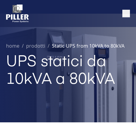
home
/
prodotti /
Static UPS from 10kVA to 80kVA
UPS statici da
10kVA a 80kVA