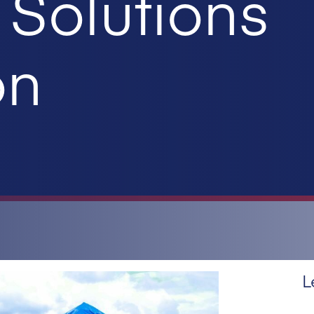
Solutions
on
L