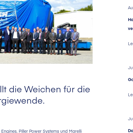
Au
Ha
ve
Le
Ju
Go
llt die Weichen für die
Le
ergiewende.
Ju
Da
Engines, Piller Power Systems und Marelli