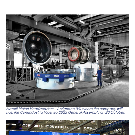
Marelli Motori Headquarters – Arzignano (VI) where the company will
host the Confindustria Vicenza 2023 General Assembly on 20 October.