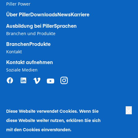
Piller Power
Über Piller
Downloads
News
Karriere
Ausbildung bei Piller
Sprachen
Branchen und Produkte
Branchen
Produkte
Kontakt
Kontakt aufnehmen
Soziale Medien
Diese Website verwendet Coo
kies. Wenn Sie
Privacy Policy
|
Terms of Use
|
diese Website weiter nutzen, erklären Sie sich
Human Rights in Business Policy
|
Cookie Richtlinen
|
Bekämpfung der Sklaverei
|
Verhaltenskodex
|
Human Rights Company Statement
|
Impressum
mit den Cookies einverstanden.