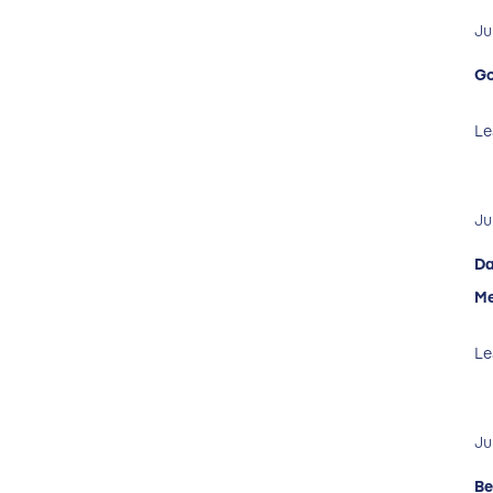
Ju
Go
Le
Ju
Da
Me
Le
Ju
Be