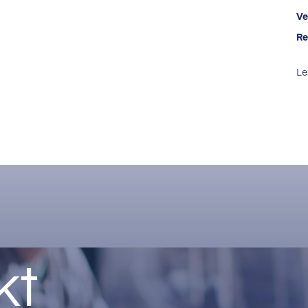
Ve
Re
Le
kt