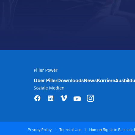
Piller Power
Über Piller
Downloads
News
Karriere
Ausbildu
Soziale Medien
Privacy Policy
|
Terms of Use
|
Human Rights in Business 