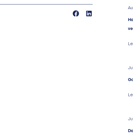
Au
Ha
ve
Le
Ju
Go
Le
Ju
Da