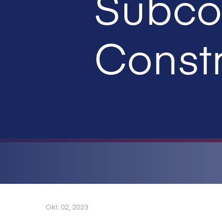
Subco
Constr
Okt. 02, 2023