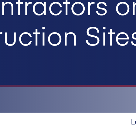
ntractors o
uction Site
L