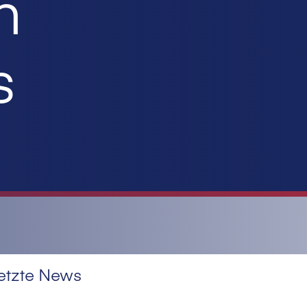
n
s
etzte News