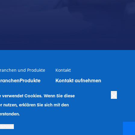
ranchen und Produkte
Kontakt
ranchen
Produkte
Kontakt aufnehmen
e verwendet Coo
kies. Wenn Sie diese
r nutzen, erklären Sie sich mit den
erstanden.
blehnen
ex
|
Human Rights Company Statement
|
Impressum