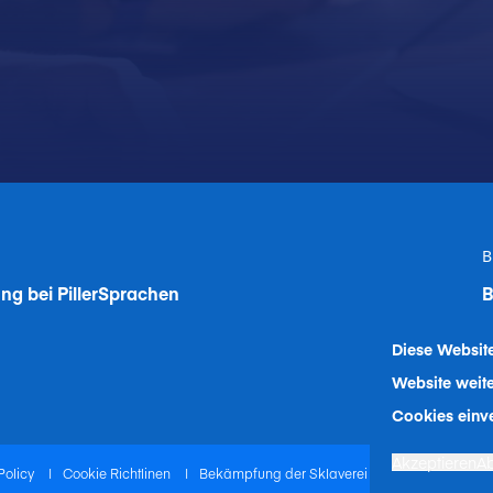
B
ng bei Piller
Sprachen
B
Diese Websit
Website weite
Cookies einv
Akzeptieren
A
Policy
|
Cookie Richtlinen
|
Bekämpfung der Sklaverei
|
Verhaltenskod