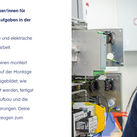
ker/innen für
Aufgaben in der
 und elektrische
rbeit.
hinen montiert
auf der Montage
gebildet, wie
werden, fertigst
Aufbau und die
erungen. Deine
kzeugen zum