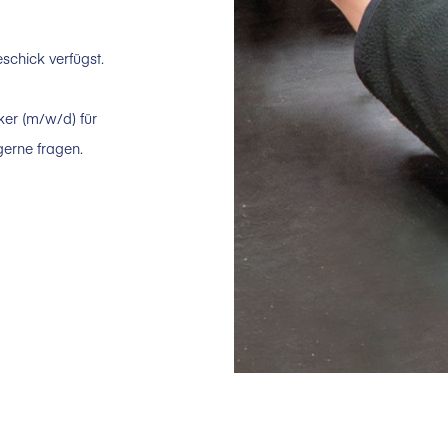
schick verfügst.
ker (m/w/d) für
erne fragen.