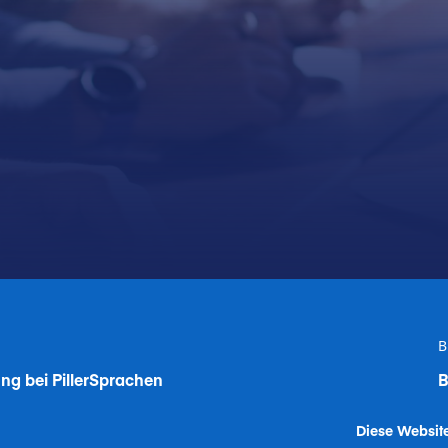
B
ng bei Piller
Sprachen
B
Diese Websit