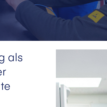
g als
er
te