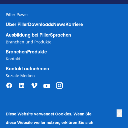
Piller Power
Über Piller
Downloads
News
Karriere
Ausbildung bei Piller
Sprachen
Branchen und Produkte
Branchen
Produkte
Kontakt
Kontakt aufnehmen
Soziale Medien
Diese Website verwendet Coo
kies. Wenn Sie
Privacy Policy
|
Terms of Use
|
diese Website weiter nutzen, erklären Sie sich
Human Rights in Business Policy
|
Cookie Richtlinen
|
Bekämpfung der Sklaverei
|
Verhaltenskodex
|