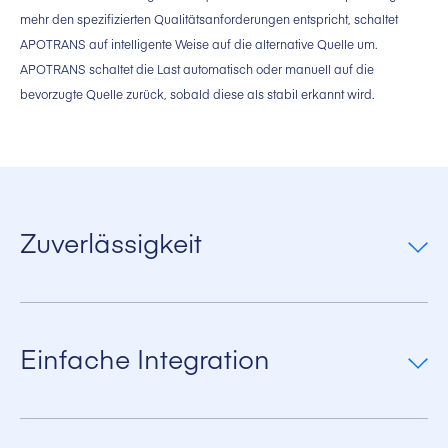
mehr den spezifizierten Qualitätsanforderungen entspricht, schaltet
APOTRANS auf intelligente Weise auf die alternative Quelle um.
APOTRANS schaltet die Last automatisch oder manuell auf die
bevorzugte Quelle zurück, sobald diese als stabil erkannt wird.
Zuverlässigkeit
Der APOTRANS wird zur Erhöhung der Zuverlässigkeit eines
Stromversorgungssystems eingesetzt. Die höchstmögliche
Eigensicherheit wird durch die Verwendung von überdimensionierten,
Einfache Integration
robusten Thyristoren und die interne Redundanz erreicht.
Redundante Steuerungsbaugruppen
Der Einsatz sehr robuster Thyristoren erlaubt ein sicherungsloses Design
des APOTRANS. Dies erleichtert die Integration in das
3fache redundante Stromversorgung